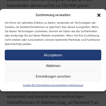
kommenden Jahren auf bis zu 120 MW grüner
Energie skaliert werden, unterstützt durch den
Zustimmung verwalten
Einsatz von Blockheizkraftwerken.
Um Ihnen ein optimales Erlebnis zu bieten, verwenden wir Technologien wie
Cookies, um Geräteinformationen zu speichern bzw. darauf zuzugreifen. Wenn
„Wir bleiben auch mit diesem Projekt konsequent
Sie diesen Technologien zustimmen, können wir Daten wie das Surfverhalten
bei unserer Mission: Wir schaffen die KI-
oder eindeutige IDs auf dieser Website verarbeiten. Wenn Sie Ihre Zustimmung
Infrastruktur, die Deutschland braucht, um beim
nicht erteilen oder zurückziehen, können bestimmte Merkmale und Funktionen
beeinträchtigt werden.
Thema KI international wettbewerbsfähig zu
bleiben,“ sagt Michel Boutouil, CEO von Polarise.
Akzeptieren
„Das hier ist der nächste Schritt, aber bei weitem
nicht der letzte.“
Ablehnen
Über Polarise
Einstellungen ansehen
Polarise ist einer der wenigen deutschen End-to-
Cookie-Richtlinie
Datenschutzerklärung
Impressum
End-Anbieter von KI-Rechenzentren und
entwickelt und betreibt seine nachhaltigen,
hocheffizienten KI-Fabriken (sog. „AI Factories“) an