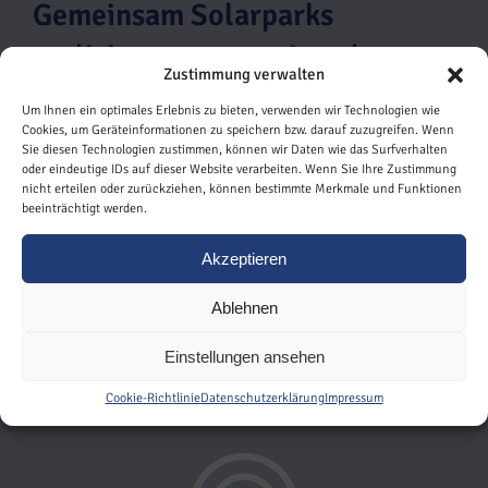
Gemeinsam Solarparks
realisieren – unser Angebot
Zustimmung verwalten
Nicht nur im Wertachtal, sondern im ganzen
Um Ihnen ein optimales Erlebnis zu bieten, verwenden wir Technologien wie
Bundesgebiet arbeiten wir an der Entwicklung
Cookies, um Geräteinformationen zu speichern bzw. darauf zuzugreifen. Wenn
Sie diesen Technologien zustimmen, können wir Daten wie das Surfverhalten
neuer Freiflächen-Solarparks. Dabei setzen wir auf
oder eindeutige IDs auf dieser Website verarbeiten. Wenn Sie Ihre Zustimmung
langjährige Partnerschaften und arbeiten eng mit
nicht erteilen oder zurückziehen, können bestimmte Merkmale und Funktionen
Kommunen, Behörden, Landwirten,
beeinträchtigt werden.
Generalunternehmen, Banken und Versicherern
Akzeptieren
zusammen. Wenn Sie Interesse an einer
Entwicklungspartnerschaft haben, freuen wir uns
Ablehnen
über Ihre Kontaktaufnahme.
Einstellungen ansehen
Unsere Leistungen bei der Entwicklung von PV-
Freiflächenentwicklungen im Überblick:
Cookie-Richtlinie
Datenschutzerklärung
Impressum