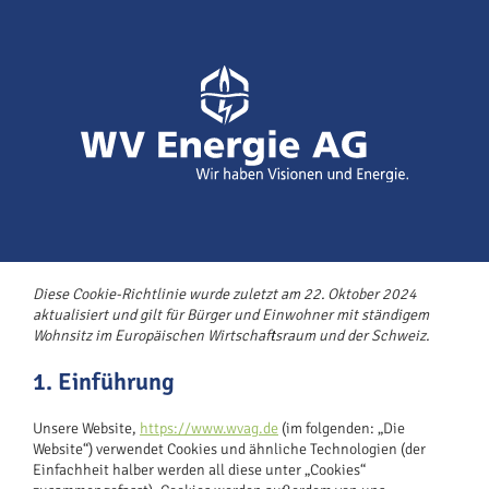
Zum
Inhalt
springen
Diese Cookie-Richtlinie wurde zuletzt am 22. Oktober 2024
aktualisiert und gilt für Bürger und Einwohner mit ständigem
Wohnsitz im Europäischen Wirtschaftsraum und der Schweiz.
1. Einführung
Unsere Website,
https://www.wvag.de
(im folgenden: „Die
Website“) verwendet Cookies und ähnliche Technologien (der
Einfachheit halber werden all diese unter „Cookies“