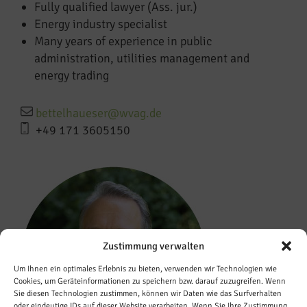
Fully qualified lawyer (Ass. jur.)
Energy industry specialist
Many years of experience in public
administration, utilities management and
energy trading
bettelhaueser@wvag.de
+49 171 3605150
Zustimmung verwalten
Um Ihnen ein optimales Erlebnis zu bieten, verwenden wir Technologien wie
Cookies, um Geräteinformationen zu speichern bzw. darauf zuzugreifen. Wenn
Sie diesen Technologien zustimmen, können wir Daten wie das Surfverhalten
oder eindeutige IDs auf dieser Website verarbeiten. Wenn Sie Ihre Zustimmung