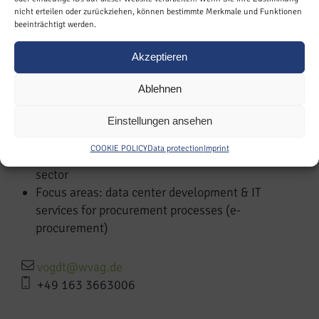
nicht erteilen oder zurückziehen, können bestimmte Merkmale und Funktionen
beeinträchtigt werden.
Akzeptieren
Tilo Vogdt
Deputy CEO
Ablehnen
Einstellungen ansehen
Business economist (BA) and MBA
COOKIE POLICY
Data protection
Imprint
More than 20 years of experience in the energy
sector
Focus areas: data center development & IT
services for procurement processes (e-
procurement)
vogdt@wvag.de
+49 163 3663006